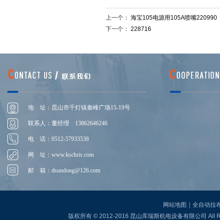
上一个：
海宝105电源用105A喷嘴220990
下一个：
228716
地 址：昆山市千灯镇秦峰广场15-19号
联系人：董经理 13862646246
电 话：0512-57933538
网 址：
www.kschris.com
邮 箱：
dsundong@126.com
网站地图
｜
全自动拉
版权所有 © 2012-2016 昆山库瑞斯机电设备有限公司 All R